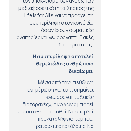
τον αποκλεισμό των ανθρώπων
με διαφορετικότητα. Σκοπός της
Life is for All είναι να προάγει τη
συμπερίληψη στον κοινό βίο
όσων έχουν σωματικές
αναπηρίες και νευροαναπτυξιακές
ιδιαιτερότητες.
Η συμπερίληψη αποτελεί
θεμελιώδες ανθρώπινο
δικαίωμα.
Μέσα από την υπεύθυνη
ενημέρωση για το τι σημαίνει
«νευροαναπτυξιακές
διαταραχές», η κοινωνία μπορεί
να ευαισθητοποιηθεί. Να υπερβεί
προκαταλήψεις, ταμπού,
ρατσιστικά κατάλοιπα. Να