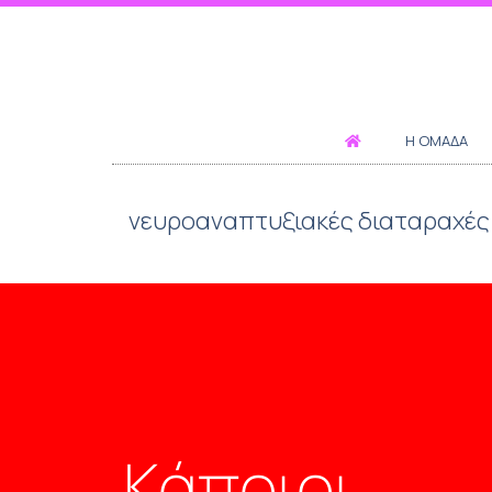
Η ΟΜΆΔΑ
νευροαναπτυξιακές διαταραχές
Κάποιοι