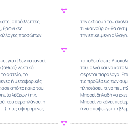
ιριστεί απρόβλεπτες
 εξοικειώνεται με το
, ξαφνικές
οιμάζεται για
, αλλαγές προσώπων,
την επικείμενη αλλαγή.
ει γιατί δεν κατανοεί
νωνήσει το συναίσθημά
ο (αθώο) λεκτικό
α του άλλου, και
το αστείο, το
λο να καταλάβει
ύμενες ή μεταφορικές
ν ξέρει πώς να τους
κασε από το κακό του,
έχει σε ένα διάλογο.
σημία λέξεων (π.χ.
εκτική επικοινωνία.
κού, του αεροπλάνου, η
χειρονομίες, κινήσεις
..…) ή τις αφηρημένες
ή να αποφεύγει τη βλε