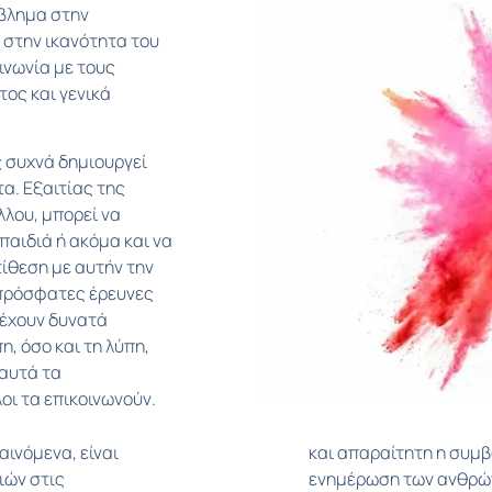
όβλημα στην
 στην ικανότητα του
οινωνία με τους
ος και γενικά
 συχνά δημιουργεί
α. Εξαιτίας της
λλου, μπορεί να
παιδιά ή ακόμα και να
τίθεση με αυτήν την
πρόσφατες έρευνες
 έχουν δυνατά
, όσο και τη λύπη,
αυτά τα
οι τα επικοινωνούν.
ινόμενα, είναι
ιών και η σωστή
ιών στις
αιδευτικών