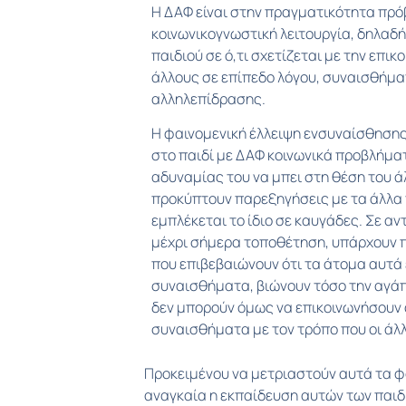
Η ΔΑΦ είναι στην πραγματικότητα πρ
κοινωνικογνωστική λειτουργία, δηλαδή
παιδιού σε ό,τι σχετίζεται με την επικ
άλλους σε επίπεδο λόγου, συναισθήματ
αλληλεπίδρασης.
Η φαινομενική έλλειψη ενσυναίσθησης
στο παιδί με ΔΑΦ κοινωνικά προβλήματ
αδυναμίας του να μπει στη θέση του ά
προκύπτουν παρεξηγήσεις με τα άλλα 
εμπλέκεται το ίδιο σε καυγάδες. Σε αν
μέχρι σήμερα τοποθέτηση, υπάρχουν 
που επιβεβαιώνουν ότι τα άτομα αυτά
συναισθήματα, βιώνουν τόσο την αγάπη
δεν μπορούν όμως να επικοινωνήσουν 
συναισθήματα με τον τρόπο που οι άλλ
Προκειμένου να μετριαστούν αυτά τα φα
και απαραίτητη η συμβουλευτική των γον
αναγκαία η εκπαίδευση αυτών των παιδ
ενημέρωση των ανθρώπων φροντίδας και των εκπ