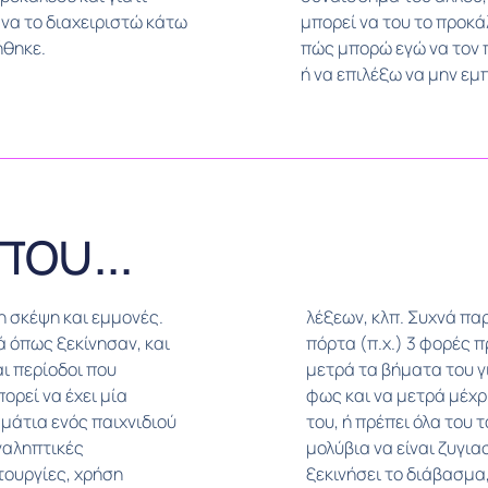
 να το διαχειριστώ κάτω
μπορεί να του το προκάλ
ήθηκε.
πώς μπορώ εγώ να τον 
ή να επιλέξω να μην εμ
που...
η σκέψη και εμμονές.
να ανοιγοκλείνει την
 όπως ξεκίνησαν, και
 από το δωμάτιο, ή να
ι περίοδοι που
 ή να κλείνει το
ορεί να έχει μία
 πάει στο κρεββάτι
μάτια ενός παιχνιδιού
ια, και παπούτσια και
αναληπτικές
γραμμή πριν
τουργίες, χρήση
ξεκινήσει το διάβασμα,