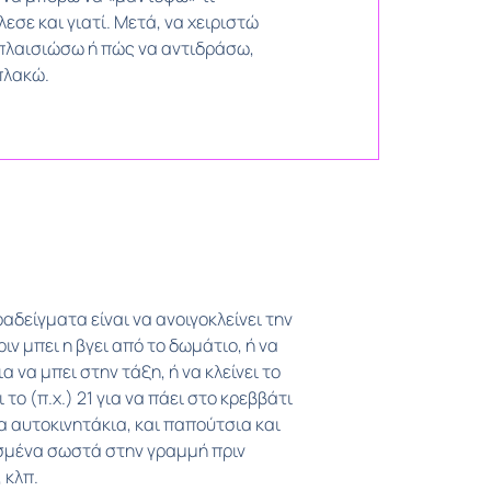
εσε και γιατί. Μετά, να χειριστώ
πλαισιώσω ή πώς να αντιδράσω,
πλακώ.
 κλπ.