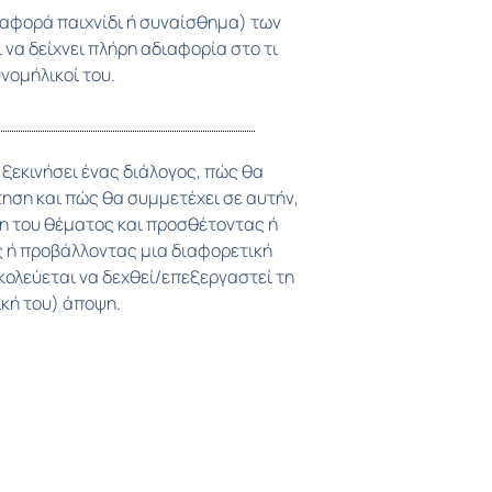
υνομήλικοί του.
ική του) άποψη.