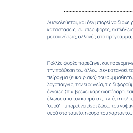
Δυσκολεύεται, και δεν μπορεί να διαχε
την εκδρομή του σχολείου. Χρειάζεται να
καταστάσεις, συμπεριφορές, εκπλήξεις
τι «καινούριο» θα αντιμετωπίσει, και να προετ
μετακινήσεις, αλλαγές στο πρόγραμμα
Πολλές φορές παρεξηγεί και παρερμηνεύ
τοποθετήσεις. Δυσκολεύεται να επικοι
την πρόθεση του άλλου. Δεν κατανοεί τ
του, αλλά και να καταλάβει το συναίσθημ
πείραγμα (ευκαιριακό) του συμμαθητή, 
φέρεται παράλογα. Επιπλέον, του είναι δύσκο
λογοπαίγνιο, την ειρωνεία, τις διφορο
τις προθέσεις των συμμαθητών του, δε
έννοιες (π.χ. βρέχει καρεκλοπόδαρα, έσ
πλησιάσει, τι να πει, πώς να συμμετ
έλιωσε από τον καημό της, κλπ), ή πολυ
Μπορεί δηλαδή να έχει δυσκολία και στη λ
‘ουρά’ – μπορεί να είναι ζώου, του νυφι
Μπορεί να κάνει περίεργες γκριμάτσες, 
ουρά στο ταμείο, η ουρά του χαρταετού