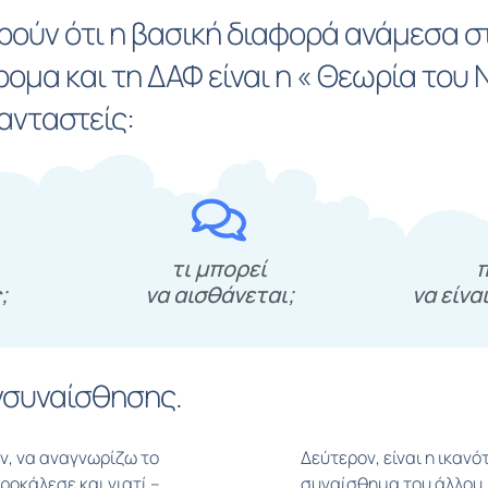
ρούν ότι η βασική διαφορά ανάμεσα σ
μα και τη ΔΑΦ είναι η « Θεωρία του Ν
ανταστείς:
τι μπορεί
π
;
να αισθάνεται;
να είνα
ενσυναίσθησης.
ν, να αναγνωρίζω το
Δεύτερον, είναι η ικαν
ροκάλεσε και γιατί –
συναίσθημα του άλλου,