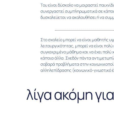
Του είναι δύσκολο να μοιραστεί παιχνίδι
ενδιαφέρον (είτε αυτό αφορά παιχνίδι 
συνεργαστεί συμπληρωματικά σε κάποι
άλλων παιδιών. Μπορεί να δείχνει πλήρη α
δυσκολεύεται να ακολουθήσει ή να συμ
Στο σχολείο μπορεί να είναι μαθητής υ
δηλαδή να βρει πώς θα ξεκινήσει ένας διάλογος, 
λειτουργικότητας, μπορεί να είναι πολύ
ακολουθήσει μια συζήτηση και πώς θα συμ
συγκεκριμένο μάθημα και να έχει πολύ 
ακούγοντας την εξέλιξη του θέματος
κάποια άλλα. Σχεδόν πάντα αντιμετωπί
επιχειρηματολογώντας ή προβάλλοντας 
σοβαρά προβλήματα στην κοινωνικοποίη
τοποθέτηση, διότι δυσκολεύεται να δε
αλληλεπίδρασης (κοινωνικό-γνωστικό έ
λίγα ακόμη γι