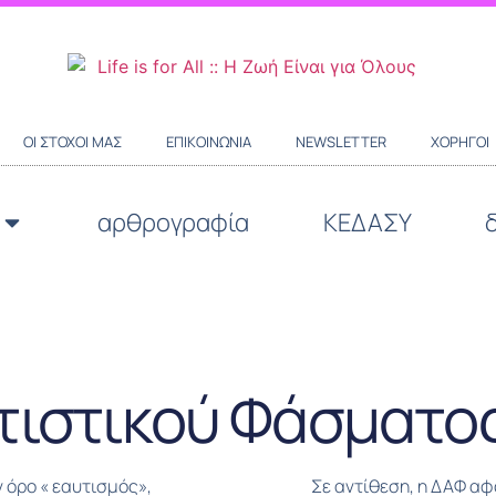
ΟΙ ΣΤΌΧΟΙ ΜΑΣ
ΕΠΙΚΟΙΝΩΝΊΑ
NEWSLETTER
ΧΟΡΗΓΟΊ
αρθρογραφία
ΚΕΔΑΣΥ
τιστικού Φάσματο
ν όρο « εαυτισμός»,
Σε αντίθεση, η ΔΑΦ α