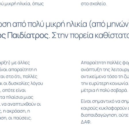
ύ μικρή ηλικία, όπως
στο σχολείο.
ση από πολύ μικρή ηλικία (από μηνών) 
ός Παιδίατρος
. Στην πορεία καθίστατ
αρξη) με άλλες
Απαραίτητη πολλές φορ
ίναι απαραίτητη η
ανάπτυξη της λειτουργ
αι στο ότι, πολλές
αντικείμενο τόσο τη ζω
ι οι δυσκολίες λόγου
την ευρύτερη κοινωνία
, οπότε είναι
μέτρια ή πολύ σοβαρά.
τα πλαίσια μιας
Είναι σημαντικό να ση
 να αναπτυχθούν οι
καιρούς κυκλοφορούν ω
, η ακρόαση, η
διαπαιδαγώγηση, ούτε
ση, οι παύσεις.
ΔΑΦ.