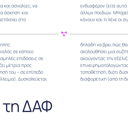
α και ασχολίες, να
ή συναίσθημα) των
α άσκηση και
διαφορία στο τι
μετάσχει στο
κάνουν και τι λένε οι σ
ψηλής
πώς θα
 καλός σε κάποιο
μετέχει σε αυτήν,
χαμηλές επιδόσεις σε
 και προσθέτοντας ή
ζει μέτρια προς
μια διαφορετική
σή του – σε επίπεδο
χθεί/επεξεργαστεί τη
λλειμα). Δυσκολεύεται
διαφορετική (από τη δ
α τη ΔΑΦ