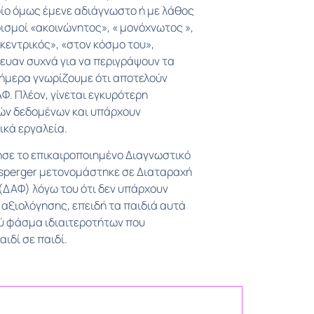
ίο όμως έμενε αδιάγνωστο ή με λάθος
ισμοί «ακοινώνητος», « μονόχνωτος »,
κεντρικός», «στον κόσμο του»,
ευαν συχνά για να περιγράψουν τα
σήμερα γνωρίζουμε ότι αποτελούν
Φ. Πλέον, γίνεται εγκυρότερη
ών δεδομένων και υπάρχουν
ικά εργαλεία.
ησε το επικαιροποιημένο Διαγνωστικό
Asperger μετονομάστηκε σε Διαταραχή
(ΔΑΦ) λόγω του ότι δεν υπάρχουν
 αξιολόγησης, επειδή τα παιδιά αυτά
ύ φάσμα ιδιαιτεροτήτων που
ιδί σε παιδί.