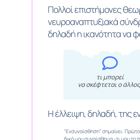
Πολλοί επιστήμονες θεω
νευροαναπτυξιακά σύνδρο
δηλαδή η ικανότητα να φ
τι μπορεί
να σκέφτεται ο άλλος
Η έλλειψη, δηλαδή, της 
“Ενσυναίσθηση” σημαίνει: Πρώτο
δικό μου συναίσθημα -τι μου το π