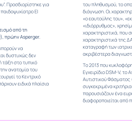
υ”. Προσδιορίστηκε για
του πληθυσμού, το οπο
 παιδοψυχίατρο El
διάγνωση. Οι χαρακτηρ
«ο εαυτούλης του», «εκ
«ιδιόρρυθμος», χρησίμ
τισμό από τη
χαρακτηριστικά, που 
, πρώην Asperger.
χαρακτηριστικά της ΔΑ
καταγραφή των ιατρικ
μπορούν να
ακριβέστερα διαγνωστ
 και δυστυχώς δεν
 τάξη στο τυπικό
Το 2013 που κυκλοφόρ
την ανατομία του
Εγχειρίδιο DSM-V, το 
τουργεί το Κεντρικό
Αυτιστικού Φάσματος 
πάρχουν ειδικά πλαίσια
συγκεκριμένα κριτήρια
παρουσιάζουν ένα ευρ
διαφοροποιείται από πα