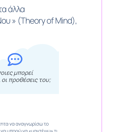
τα άλλα
ου » (Theory of Μind),
οιες μπορεί
ι οι προθέσεις του;
ότητα να αναγνωρίσω το
 να μπορώ να «μαντέψω» τι