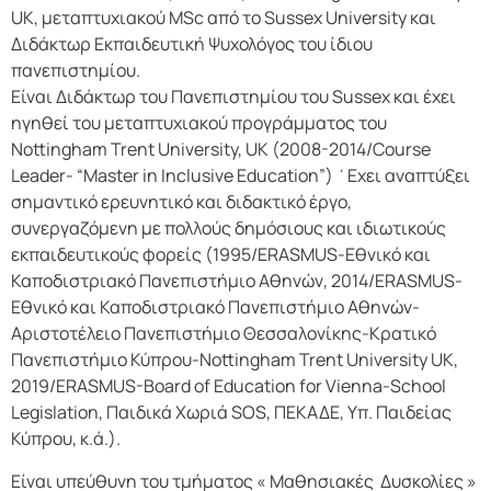
UK, μεταπτυχιακού MSc από το Sussex University και
Διδάκτωρ Εκπαιδευτική Ψυχολόγος του ίδιου
πανεπιστημίου.
Είναι Διδάκτωρ του Πανεπιστημίου του Sussex και έχει
ηγηθεί του μεταπτυχιακού προγράμματος του
Nottingham Trent University, UK (2008-2014/Course
Leader- “Master in Inclusive Education”) ΄Eχει αναπτύξει
σημαντικό ερευνητικό και διδακτικό έργο,
συνεργαζόμενη με πολλούς δημόσιους και ιδιωτικούς
εκπαιδευτικούς φορείς (1995/ERASMUS-Εθνικό και
Καποδιστριακό Πανεπιστήμιο Αθηνών, 2014/ERASMUS-
Εθνικό και Καποδιστριακό Πανεπιστήμιο Αθηνών-
Αριστοτέλειο Πανεπιστήμιο Θεσσαλονίκης-Κρατικό
Πανεπιστήμιο Κύπρου-Νottingham Trent University UK,
2019/ERASMUS-Board of Education for Vienna-School
Legislation, Παιδικά Χωριά SOS, ΠΕΚΑΔΕ, Υπ. Παιδείας
Κύπρου, κ.ά.).
Είναι υπεύθυνη του τμήματος « Μαθησιακές Δυσκολίες »