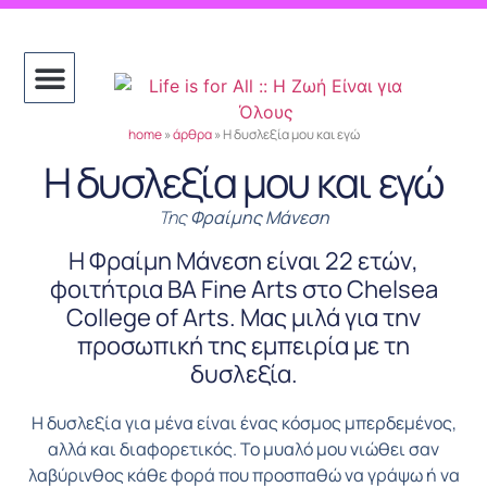
home
»
άρθρα
»
H δυσλεξία μου και εγώ
H δυσλεξία μου και εγώ
Της
Φραίμης Μάνεση
H Φραίμη Μάνεση είναι 22 ετών,
φοιτήτρια BA Fine Arts στο Chelsea
College of Arts. Μας μιλά για την
προσωπική της εμπειρία με τη
δυσλεξία.
Η δυσλεξία για μένα είναι ένας κόσμος μπερδεμένος,
αλλά και διαφορετικός. Το μυαλό μου νιώθει σαν
λαβύρινθος κάθε φορά που προσπαθώ να γράψω ή να