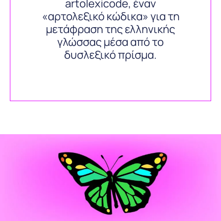
artolexicode, έναν
«αρτολεξικό κώδικα» για τη
μετάφραση της ελληνικής
γλώσσας μέσα από το
δυσλεξικό πρίσμα.