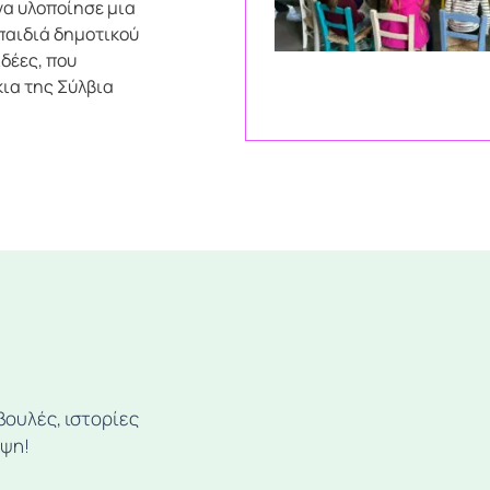
να υλοποίησε μια
παιδιά δημοτικού
ιδέες, που
ια της Σύλβια
βουλές, ιστορίες
ηψη!