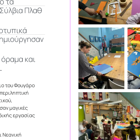
ό τα
Σύλβια Πλαθ
οτυπικά
δημιούργησαν
 όραμα και
L
ιο του Φουγάρο
μπεριληπτική
τικού,
σαν μαγικές
δικής εργασίας
ι Νεανική