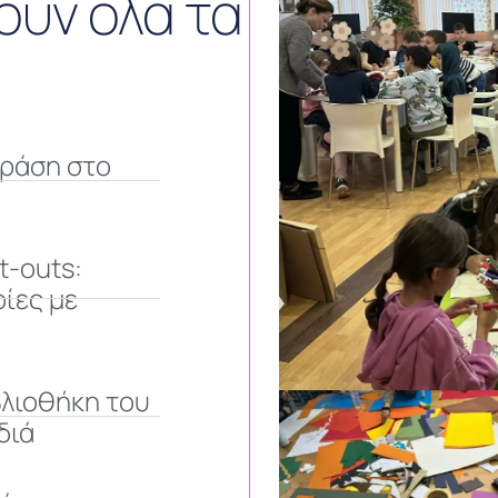
υν όλα τα
δράση στο
t-outs:
ίες με
βλιοθήκη του
διά