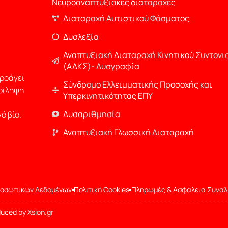
Νευροαναπτυξιακές διαταραχές
Διαταραχή Αυτιστικού Φάσματος
Δυσλεξία
Αναπτυξιακή Διαταραχή Κινητικού Συντονι
(ΑΔΚΣ)- Δυσγραφία
προάγει
Σύνδρομο Ελλειμματικής Προσοχής και
ρίληψη
Υπερκινητικότητας ΕΠΥ
Δυσαριθμησία
ό βίο.
Αναπτυξιακή Γλωσσική Διαταραχή
ροσωπικών Δεδομένων
Πολιτική Cookies
Πληρωμές & Ασφάλεια Συνα
uced by Xsion.gr